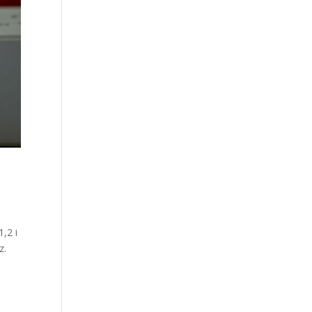
,2 i
z.