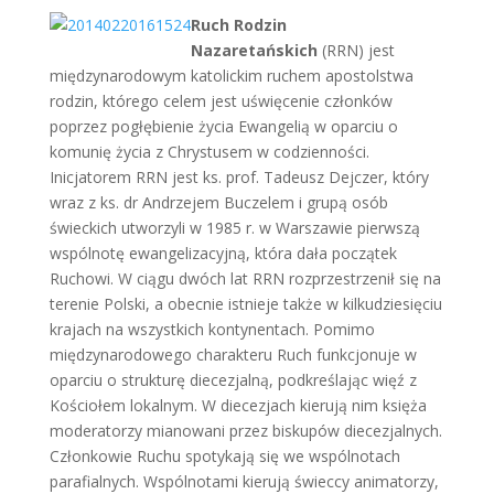
Ruch Rodzin
Nazaretańskich
(RRN) jest
międzynarodowym katolickim ruchem apostolstwa
rodzin, którego celem jest uświęcenie członków
poprzez pogłębienie życia Ewangelią w oparciu o
komunię życia z Chrystusem w codzienności.
Inicjatorem RRN jest ks. prof. Tadeusz Dejczer, który
wraz z ks. dr Andrzejem Buczelem i grupą osób
świeckich utworzyli w 1985 r. w Warszawie pierwszą
wspólnotę ewangelizacyjną, która dała początek
Ruchowi. W ciągu dwóch lat RRN rozprzestrzenił się na
terenie Polski, a obecnie istnieje także w kilkudziesięciu
krajach na wszystkich kontynentach. Pomimo
międzynarodowego charakteru Ruch funkcjonuje w
oparciu o strukturę diecezjalną, podkreślając więź z
Kościołem lokalnym. W diecezjach kierują nim księża
moderatorzy mianowani przez biskupów diecezjalnych.
Członkowie Ruchu spotykają się we wspólnotach
parafialnych. Wspólnotami kierują świeccy animatorzy,