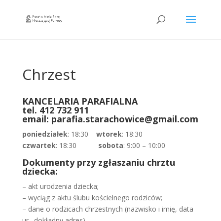
Chrzest
KANCELARIA PARAFIALNA
tel. 412 732 911
email: parafia.starachowice@gmail.com
poniedziałek
: 18:30
wtorek
: 18:30
czwartek
: 18:30
sobota
: 9:00 – 10:00
Dokumenty przy zgłaszaniu chrztu
dziecka:
– akt urodzenia dziecka;
– wyciąg z aktu ślubu kościelnego rodziców;
– dane o rodzicach chrzestnych (nazwisko i imię, data
ur., dokładny adres)