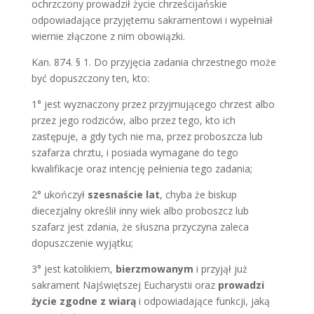
ochrzczony prowadził życie chrześcijańskie
odpowiadające przyjętemu sakramentowi i wypełniał
wiernie złączone z nim obowiązki.
Kan. 874. § 1. Do przyjęcia zadania chrzestnego może
być dopuszczony ten, kto:
1° jest wyznaczony przez przyjmującego chrzest albo
przez jego rodziców, albo przez tego, kto ich
zastępuje, a gdy tych nie ma, przez proboszcza lub
szafarza chrztu, i posiada wymagane do tego
kwalifikacje oraz intencję pełnienia tego zadania;
2° ukończył
szesnaście lat
, chyba że biskup
diecezjalny określił inny wiek albo proboszcz lub
szafarz jest zdania, że słuszna przyczyna zaleca
dopuszczenie wyjątku;
3° jest katolikiem,
bierzmowanym
i przyjął już
sakrament Najświętszej Eucharystii oraz
prowadzi
życie zgodne z wiarą
i odpowiadające funkcji, jaką