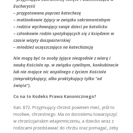
Eucharystii
– przygotowana poprzez katechezę
– małżonkowie żyjący w związku sakramentalnym
– rodzice wychowujący swoje dzieci po katolicku
– członkowie rodzin spotykających się z księdzem w
czasie wizyty duszpasterskiej
– młodzieź uczęszczająca na katechizację
Nie mogą być to osoby żyjące niezgodnie z wiarą i
nauką Kościoła np. w związku cywilnym,
konkubinacie
lub nie mające nic wspólnego z życiem Kościoła
(niepraktykujący, albo praktykujący
tylko “od
święta”).
Co na to Kodeks Prawa Kanonicznego?
Kan. 872. Przyjmujący chrzest powinien mieć, jeśli to
możliwe, chrzestnego. Ma on dorosłemu towarzyszyć
w chrześcijańskim wtajemniczeniu, a dziecko wraz z
rodzicami przedstawiać do chrztu oraz pomagać, żeby